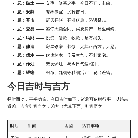
忌：破土
—— 安葬、修墓之事，今日不宜，主凶。
忌：安葬
—— 丧葬事宜，另择吉日。
忌：开市
—— 新店开张、开业庆典，恐遇是非。
忌：交易
—— 签订大额合同、买卖房产，易生纠纷。
忌：纳财
—— 投资、借款、收款，易有损失。
忌：修造
—— 房屋修缮、装修，尤其正西方，大忌。
忌：伐木
—— 砍伐林木，伤及生气，不利家宅。
忌：作灶
—— 安设炉灶，与今日气运相冲。
忌：经络
—— 织布、缝纫等精细活计，易出差错。
今日吉时与吉方
择时而动，事半功倍。今日吉时如下，诸君可依时行事，以趋吉
避凶。吉方则宜向之，凶方（尤其正西）则宜避之。
时辰
时间
吉凶
适宜事项