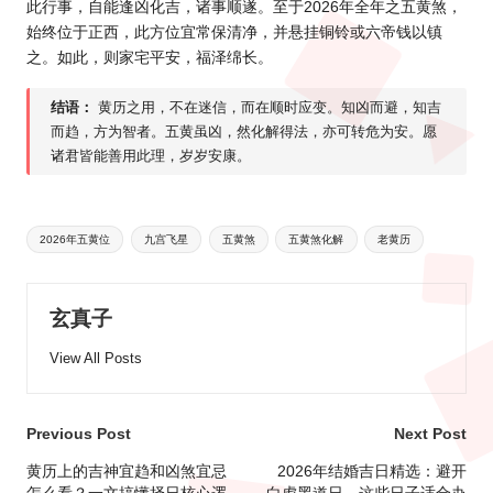
此行事，自能逢凶化吉，诸事顺遂。至于
2026年全
年之五黄煞，
始终位于正西，此方位宜常保清净，并悬挂铜铃或六帝钱以镇
之。如此，则家宅平安，福泽绵长。
结语：
黄历之用，不在迷信，而在顺时应变。知凶而避，知吉
而趋，方为智者。五黄虽凶，然化解得法，亦可转危为安。愿
诸君皆能善用此理，岁岁安康。
Tags:
2026年五黄位
九宫飞星
五黄煞
五黄煞化解
老黄历
玄真子
View All Posts
Post
Previous Post
Next Post
navigation
黄历上的吉神宜趋和凶煞宜忌
2026年结婚吉日精选：避开