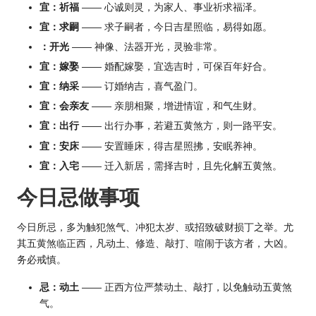
宜：祈福
—— 心诚则灵，为家人、事业祈求福泽。
宜：求嗣
—— 求子嗣者，今日吉星照临，易得如愿。
：开光
—— 神像、法器开光，灵验非常。
宜：嫁娶
—— 婚配嫁娶，宜选吉时，可保百年好合。
宜：纳采
—— 订婚纳吉，喜气盈门。
宜：会亲友
—— 亲朋相聚，增进情谊，和气生财。
宜：出行
—— 出行办事，若避五黄煞方，则一路平安。
宜：安床
—— 安置睡床，得吉星照拂，安眠养神。
宜：入宅
—— 迁入新居，需择吉时，且先化解五黄煞。
今日忌做事项
今日所忌，多为触犯煞气、冲犯太岁、或招致破财损丁之举。尤
其五黄煞临正西，凡动土、修造、敲打、喧闹于该方者，大凶。
务必戒慎。
忌：动土
—— 正西方位严禁动土、敲打，以免触动五黄煞
气。