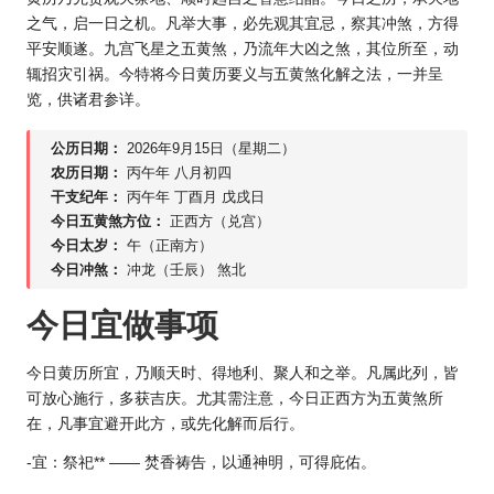
之气，启一日之机。凡举大事，必先观其宜忌，察其冲煞，方得
平安顺遂。九宫飞星之五黄煞，乃流年大凶之煞，其位所至，动
辄招灾引祸。今特将今日黄历要义与五黄煞化解之法，一并呈
览，供诸君参详。
公历日期：
2026年9月15日（星期二）
农历日期：
丙午年 八月初四
干支纪年：
丙午年 丁酉月 戊戌日
今日五黄煞方位：
正西方（兑宫）
今日太岁：
午（正南方）
今日冲煞：
冲龙（壬辰） 煞北
今日宜做事项
今日黄历所宜，乃顺天时、得地利、聚人和之举。凡属此列，皆
可放心施行，多获吉庆。尤其需注意，今日正西方为五黄煞所
在，凡事宜避开此方，或先化解而后行。
-宜：祭祀** —— 焚香祷告，以通神明，可得庇佑。