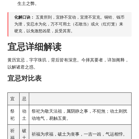
生土之弊。
化解口诀：
五黄所到，宜静不宜动，宜泄不宜克。铜铃、钱币
为泄，安忍水为化，万不可用土（石敢当）或火（红灯笼）来
硬克，以免激怒凶星，反受其害。
宜忌详细解读
黄历宜忌，字字珠玑，背后皆有深意。今择其要者，详加阐释，
以解诸君之惑。
宜忌对比表
宜
忌
祭
动
祭祀为敬天法祖，属阴静之事，不犯煞；动土则扰
祀
土
动地气，易触五黄。
祈
破
祈福为求福，破土为丧事，一吉一凶，气运相悖。
福
土