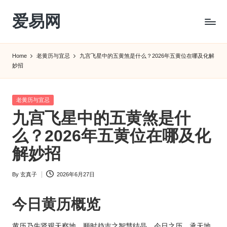
爱易网
Skip
to
公
content
历
Home
老黄历与宜忌
九宫飞星中的五黄煞是什么？2026年五黄位在哪及化解
阳
妙招
历
转
农
Posted
老黄历与宜忌
历
in
九宫飞星中的五黄煞是什
阴
么？2026年五黄位在哪及化
历
查
解妙招
询
_2ebc.com
By
玄真子
2026年6月27日
Posted
by
今日黄历概览
黄历乃先贤观天察地、顺时趋吉之智慧结晶。今日之历，承天地