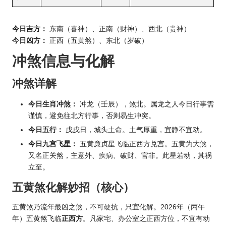
今日吉方：
东南（喜神）、正南（财神）、西北（贵神）
今日凶方：
正西（五黄煞）、东北（岁破）
冲煞信息与化解
冲煞详解
今日
生肖
冲煞：
冲龙（壬辰），煞北。属龙之人今日行事需
谨慎，避免往北方行事，否则易生冲突。
今日五行：
戊戌日，城头土命。土气厚重，宜静不宜动。
今日九宫飞星
：
五黄廉贞星飞临正西方兑宫。五黄为大煞，
又名正关煞，主意外、疾病、破财、官非。此星若动，其祸
立至。
五黄煞化解妙招（核心）
五黄煞乃流年最凶之煞，不可硬抗，只宜化解。2026年（丙午
年）五黄煞飞临
正西方
。凡家宅、办公室之正西方位，不宜有动