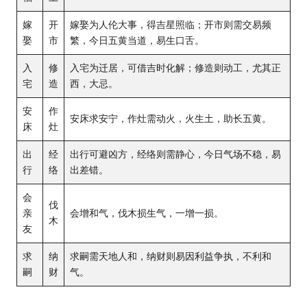
嫁
开
嫁娶为人伦大事，得吉星照临；开市则需交易频
娶
市
繁，今日五黄当道，易生口舌。
入
修
入宅为迁居，可借吉时化解；修造则动工，尤其正
宅
造
西，大忌。
安
作
安床求安宁，作灶需动火，火生土，助长五黄。
床
灶
出
经
出行可避凶方，经络则需静心，今日气场不稳，易
行
络
出差错。
会
伐
亲
会增和气，伐木损生气，一增一损。
木
友
求
纳
求嗣需天地人和，纳财则易因利益争执，不利和
嗣
财
气。