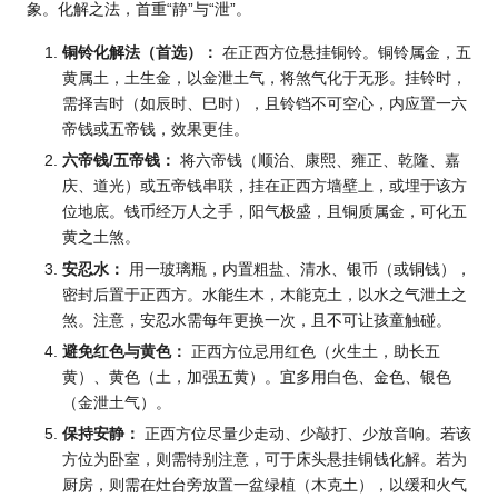
象。化解之法，首重“静”与“泄”。
铜铃化解法（首选）：
在正西方位悬挂铜铃。铜铃属金，五
黄属土，土生金，以金泄土气，将煞气化于无形。挂铃时，
需择吉时（如辰时、巳时），且铃铛不可空心，内应置一六
帝钱或五帝钱，效果更佳。
六帝钱/五帝钱：
将六帝钱（顺治、康熙、雍正、乾隆、嘉
庆、道光）或五帝钱串联，挂在正西方墙壁上，或埋于该方
位地底。钱币经万人之手，阳气极盛，且铜质属金，可化五
黄之土煞。
安忍水：
用一玻璃瓶，内置粗盐、清水、银币（或铜钱），
密封后置于正西方。水能生木，木能克土，以水之气泄土之
煞。注意，安忍水需每年更换一次，且不可让孩童触碰。
避免红色与黄色：
正西方位忌用红色（火生土，助长五
黄）、黄色（土，加强五黄）。宜多用白色、金色、银色
（金泄土气）。
保持安静：
正西方位尽量少走动、少敲打、少放音响。若该
方位为卧室，则需特别注意，可于床头悬挂铜钱化解。若为
厨房，则需在灶台旁放置一盆绿植（木克土），以缓和火气