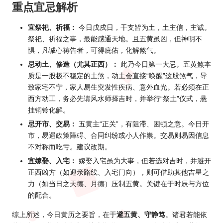
重点宜忌解析
宜祭祀、祈福：
今日戊戌日，干支皆为土，土主信，主诚。
祭祀、祈福之事，最能感通天地。且五黄虽凶，但神明不
惧，凡诚心祷告者，可得庇佑，化解煞气。
忌动土、修造（尤其正西）：
此乃今日第一大忌。五黄煞本
质是一股极不稳定的土煞，动土会直接“唤醒”这股煞气，导
致家宅不宁，家人易生突发性疾病、意外血光。若必须在正
西方动工，务必先请
风水
师择吉时，并举行“祭土”仪式，悬
挂铜铃化解。
忌开市、交易：
五黄主“正关”，有阻滞、困顿之意。今日开
市，易遇政策障碍、合同纠纷或小人作祟。交易则易因信息
不对称而吃亏。建议改期。
宜嫁娶、入宅：
嫁娶入宅虽为大事，但若选对吉时，并避开
正西凶方（如迎亲路线、入宅门向），则可借助其他吉星之
力（如当日之天德、月德）压制五黄。关键在于时辰与方位
的配合。
综上所述，今日黄历之要旨，在于
避五黄、守静笃
。诸君若能依