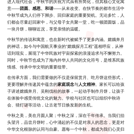
进入现代社会，中秋节的庆祝方式虽有所简化，但其核心文化寓
意——
团圆、感恩、和谐
——从未改变。在快节奏的都市生活中
中秋节成为人们停下脚步、回归家庭的重要契机。无论多忙，人
们都会尽量赶回家中，与父母子女共聚一堂，吃一顿团圆饭，品
一块月饼，聊聊近况，享受亲情的温暖。
中秋节的传说和寓意，也在新时代被赋予了更多内涵。嫦娥奔月
的神话，如今与中国航天事业的“嫦娥探月工程”遥相呼应，从神
话到现实，展现了中华民族对宇宙探索的浪漫追求与不懈努力。
同时，中秋节也成为了海内外华人共同的文化符号，是维系民族
情感、传承中华文明的重要纽带。
在传承方面，我们需要做的不仅是保留赏月、吃月饼这些形式，
更要理解并传递其中蕴含的
家庭观念
与
人文精神
。家长可以给孩
子讲述嫦娥奔月、吴刚伐桂的故事，一起动手制作月饼，让孩子
在体验中感受传统文化的魅力。学校与社区也可以组织中秋诗
会、猜灯谜等活动，让古老节日焕发新的生机。
中秋之美，美在月圆人聚；中秋之深，深在千年传承。当我们抬
头望月，品尝月饼时，心中涌起的不仅是对亲人的思念，更是对
中华文化根脉的认同与自豪。愿每一个中秋，都成为我们心灵归