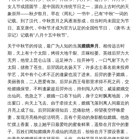
女儿节或团圆节，是中国四大传统节日之一，源自上古时代的天
象崇拜——秋夕祭月。早在《周礼》一书中，已有“中秋”一词的
记载。到了汉代，中秋赏月之风逐渐形成，但当时尚未固定为节
日。直至唐代，中秋节才成为官方认定的全国性节日，《唐书·太
宗记》记载有“八月十五中秋节”。
关于中秋节的传说，最广为人知的当属
嫦娥奔月
。相传远古时
期，天上有十个太阳，烤得大地干裂、庄稼枯萎。英雄后羿力大
无穷，他登上昆仑山顶，运足神力，拉开神弓，一口气射下九个
太阳，拯救了苍生。后羿因此名扬天下，许多志士慕名前来投师
学艺，其中有个心术不正的逢蒙也混了进来。后羿的妻子嫦娥，
美丽善良，二人恩爱有加。后羿从西王母那里求得不死之药，交
给嫦娥保管。不料逢蒙趁后羿外出，持剑闯入内宅，威逼嫦娥交
出仙药。危急之下，嫦娥一口吞下仙药，身子立时飘离地面，冲
出窗口，向天上飞去。由于牵挂丈夫，嫦娥飞落到离人间最近的
月亮上成了仙。后羿回家得知后，悲痛欲绝，仰望夜空呼唤爱
妻，发现月亮格外皎洁明亮，且有个晃动的身影酷似嫦娥。他急
忙摆上香案，放上她平日最爱吃的蜜食鲜果，遥祭在月宫中的妻
子。百姓们闻知嫦娥奔月成仙的消息后，纷纷在月下摆设香案，
向善良的嫦娥祈求吉祥平安。从此，中秋节拜月的风俗便在民间