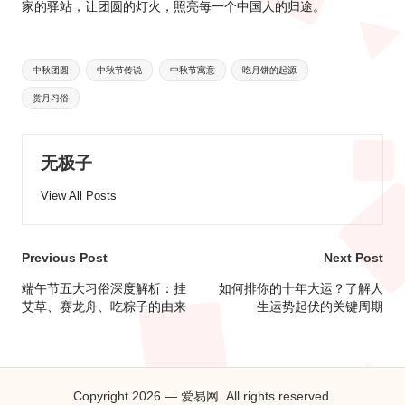
家的驿站，让团圆的灯火，照亮每一个中国人的归途。
Tags:
中秋团圆
中秋节传说
中秋节寓意
吃月饼的起源
赏月习俗
无极子
View All Posts
Post
Previous Post
Next Post
navigation
端午节五大习俗深度解析：挂
如何排你的十年大运？了解人
艾草、赛龙舟、吃粽子的由来
生运势起伏的关键周期
Copyright 2026 — 爱易网. All rights reserved.