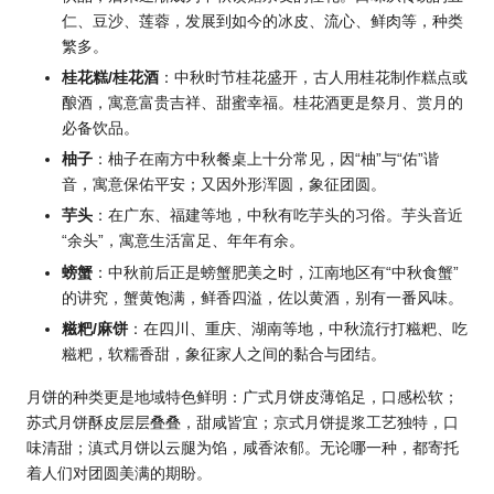
仁、豆沙、莲蓉，发展到如今的冰皮、流心、鲜肉等，种类
繁多。
桂花糕/桂花酒
：中秋时节桂花盛开，古人用桂花制作糕点或
酿酒，寓意富贵吉祥、甜蜜幸福。桂花酒更是祭月、赏月的
必备饮品。
柚子
：柚子在南方中秋餐桌上十分常见，因“柚”与“佑”谐
音，寓意保佑平安；又因外形浑圆，象征团圆。
芋头
：在广东、福建等地，中秋有吃芋头的习俗。芋头音近
“余头”，寓意生活富足、年年有余。
螃蟹
：中秋前后正是螃蟹肥美之时，江南地区有“中秋食蟹”
的讲究，蟹黄饱满，鲜香四溢，佐以黄酒，别有一番风味。
糍粑/麻饼
：在四川、重庆、湖南等地，中秋流行打糍粑、吃
糍粑，软糯香甜，象征家人之间的黏合与团结。
月饼的种类更是地域特色鲜明：广式月饼皮薄馅足，口感松软；
苏式月饼酥皮层层叠叠，甜咸皆宜；京式月饼提浆工艺独特，口
味清甜；滇式月饼以云腿为馅，咸香浓郁。无论哪一种，都寄托
着人们对团圆美满的期盼。