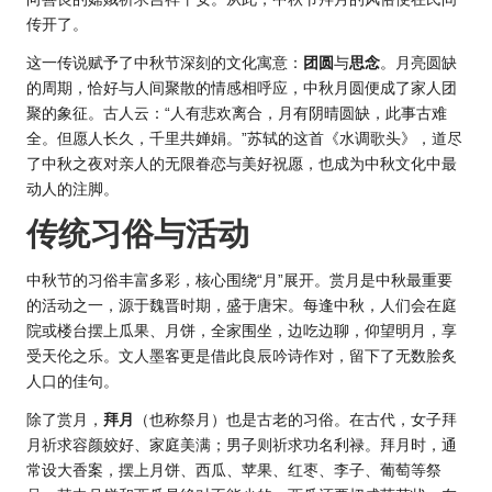
传开了。
这一传说赋予了中秋节深刻的文化寓意：
团圆
与
思念
。月亮圆缺
的周期，恰好与人间聚散的情感相呼应，中秋月圆便成了家人团
聚的象征。古人云：“人有悲欢离合，月有阴晴圆缺，此事古难
全。但愿人长久，千里共婵娟。”苏轼的这首《水调歌头》，道尽
了中秋之夜对亲人的无限眷恋与美好祝愿，也成为中秋文化中最
动人的注脚。
传统习俗与活动
中秋节的习俗丰富多彩，核心围绕“月”展开。赏月是中秋最重要
的活动之一，源于魏晋时期，盛于唐宋。每逢中秋，人们会在庭
院或楼台摆上瓜果、月饼，全家围坐，边吃边聊，仰望明月，享
受天伦之乐。文人墨客更是借此良辰吟诗作对，留下了无数脍炙
人口的佳句。
除了赏月，
拜月
（也称祭月）也是古老的习俗。在古代，女子拜
月祈求容颜姣好、家庭美满；男子则祈求功名利禄。拜月时，通
常设大香案，摆上月饼、西瓜、苹果、红枣、李子、葡萄等祭