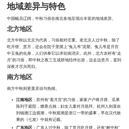
地域差异与特色
中国幅员辽阔，中秋习俗在南北各地呈现出丰富的地域差异。
北方地区
北方中秋以北京为代表，习俗相对庄重。老北京人过中秋，除了
吃月饼、赏月，还会在院子里摆上“兔儿爷”泥塑。兔儿爷是月宫
中玉兔的化身，人们供奉它以求祛病消灾。此外，北方农村有“走
月”的习俗，即中秋之夜三五成群地结伴出游，边走边赏月，直到
深夜才尽兴而归。
南方地区
南方中秋则更显灵动与热闹。
江南地区
：苏州有“斋月宫”的习俗，家家户户将月饼、瓜果
陈列于庭院，燃香点烛，妇女儿童对月跪拜。杭州人则喜欢
到钱塘江边观潮，中秋观潮是浙江一带的盛事，早在汉代枚
乘的《七发》中就有记载。
广东地区
：广东人过中秋，
除了赏月吃月
饼，还有“树中秋”