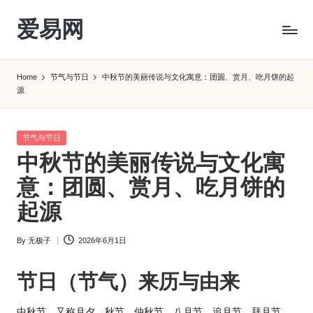
爱易网
Skip
to
公
content
历
Home
节气与节日
中秋节的美丽传说与文化寓意：团圆、赏月、吃月饼的起
阳
源
历
转
农
Posted
节气与节日
历
in
中秋节的美丽传说与文化寓
阴
意：团圆、赏月、吃月饼的
历
查
起源
询
_2ebc.com
By
无极子
2026年6月1日
Posted
by
节日（节气）来历与由来
中秋节，又称月夕、秋节、仲秋节、八月节、追月节、拜月节、