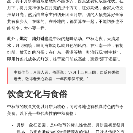
品，其中月饼和西瓜是绝对不能少的，西瓜还要切成莲花状。在
月下，将月亮神像放在月亮的那个方向，红烛高燃，全家人依次
拜祭月亮，然后由当家主妇切开团圆月饼。切的人预先算好全家
共有多少人，在家的、在外地的，都要算在一起，不能切多也不
能切少，大小要一样。
此外，
燃灯
、
猜灯谜
也是中秋的趣味活动。中秋之夜，天清如
水，月明如镜，民间有燃灯以助月色的风俗。在江南一带，有制
灯船、放天灯的习俗；在广东、香港等地，则流行玩“树中秋”，
即用竹条扎成各式灯笼，挂于家门前或高处，寓意“添丁添福”。
中秋佳节，月圆人圆。俗语说：“八月十五月正圆，西瓜月饼敬
老天。敬得老天心欢喜，一年四季保平安。”
饮食文化与食俗
中秋节的饮食文化以月饼为核心，同时各地也有独具特色的节令
美食。以下是一些代表性的中秋食物：
月饼
：象征团圆，是中秋节的标志性食品。月饼最初是祭月
供品，后来逐渐成为中秋馈赠亲友的佳礼。口味从传统的五