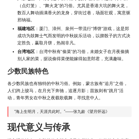
（点灯笼）、“舞火龙”的习俗。尤其是香港大坑的舞火龙，
数百人舞动插满香火的龙身，穿街过巷，场面壮观，寓意驱
邪纳福。
福建地区
：厦门、漳州、泉州一带流行“博饼”游戏，这是郑
成功为鼓舞士气而发明的中秋娱乐活动，以掷骰子的方式决
定胜负，赢取月饼，热闹非凡。
台湾地区
：台湾中秋有“偷菜”的习俗，未婚女子在月夜偷摘
别人家的菜，据说偷得菜便能嫁得如意郎君，充满趣味。
少数民族特色
各少数民族也有独特的中秋习俗。例如，蒙古族有“追月”之俗，
人们跨上骏马，在月光下奔驰，追逐月影；苗族则有“跳月”活
动，青年男女在中秋之夜载歌载舞，寻找意中人。
“海上生明月，天涯共此时。”——张九龄《望月怀远》
现代意义与传承