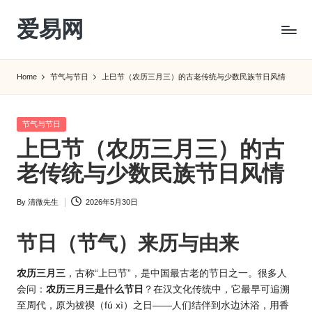
爱易网
Skip
to
公
content
历
Home
节气与节日
上巳节（农历三月三）的古老传统与少数民族节日风情
阳
历
转
Posted
节气与节日
农
in
上巳节（农历三月三）的古
历
阴
老传统与少数民族节日风情
历
查
By
清微先生
2026年5月30日
Posted
询
by
_2ebc.com
节日（节气）来历与由来
农历三月三
，古称“上巳节”，是中国最古老的节日之一。很多人
会问：
农历三月三是什么节日
？在汉文化传统中，它最早可追溯
至周代，原为祓禊（fú xì）之日——人们结伴到水边沐浴，用香