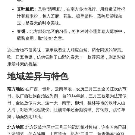
香。
艾叶糍粑
：又称“清明粑”，在南方多地流行。用鲜嫩艾叶捣
汁和糯米粉，包入芝麻、花生、糖等馅料，蒸熟后碧绿如
玉，是春天的时令美味。
春饼
：北方部分地区的习俗，将各种时令蔬菜卷入薄饼中，
蘸酱食用，取“咬春”之意。
这些食物不仅美味，更承载着先人顺应自然、药食同源的智慧。
吃一口五色饭，仿佛尝到了山野的春天；一枚荠菜蛋，则是对健
康最朴素的祝福。
地域差异与特色
南方地区
在广西、贵州、云南等地，农历三月三是全民狂欢的节
日。以广西壮族自治区为例，自2014年起，三月三被定为法定假
日，全区放假两天。这一天，南宁、柳州、桂林等地的歌圩人山
人海，对歌声此起彼伏。壮族青年还会抛绣球、打铜鼓、跳竹竿
舞，场面热闹非凡。
北方地区
北方汉族地区对三月三的记忆相对模糊，许多习俗已融
入清明节。但在陕西、山西等地，仍有“三月三，踏青游春”的习