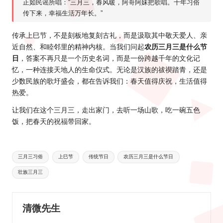
正如民谣所唱：“三月三，春风暖，阿哥阿妹把歌唱。千年习俗
传下来，幸福生活万年长。”
传承上巳节，不是刻板地复刻古礼，而是汲取其中敬天爱人、亲
近自然、和睦邻里的精神内核。当我们问起
农历三月三是什么节
日
，答案不再只是一个历史名词，而是一份跨越千年的文化记
忆，一种连接天地人的生命仪式。无论是汉族的祓禊踏青，还是
少数民族的歌圩盛会，都在告诉我们：春天值得庆祝，生活值得
热爱。
让我们在这个三月三，走出家门，去听一场山歌，吃一碗五色
饭，把春天的祝福带回家。
Tags:
三月三习俗
上巳节
传统节日
农历三月三是什么节日
壮族三月三
清微先生