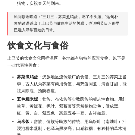
猎物，庆祝春天的到来。
民间谚语唱道：“三月三，荠菜煮鸡蛋，吃了不头痛。”这句朴
素的谚语道出了上巳节与健康生活的关联，也说明节日习俗早
已融入寻常百姓的日常。
饮食文化与食俗
上巳节的饮食文化同样深厚，各地都有独特的应景食物。以下是
一些代表性美食：
荠菜煮鸡蛋
：汉族地区流传最广的食俗。三月三的荠菜正当
季，古人认为荠菜有药用价值，与鸡蛋同煮，清香甘甜，能
祛风除湿、预防春瘟。
五色糯米饭
：壮族、布依族等少数民族的标志性食物。用红
兰草、黄饭花、枫叶、紫蕃藤等天然植物染色，做成黑、
红、黄、白、紫五色，寓意五谷丰登、吉祥如意。
乌米饭
：畲族、侗族等民族的传统。用乌饭叶（南烛叶）汁
浸泡糯米蒸制，色泽乌黑发亮，口感软糯，有独特的草木清