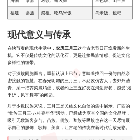
海南
黎族
对歌、篝火舞
三色饭、山兰酒
福建
畲族
祭祖、吃乌米饭
乌米饭、糍粑
现代意义与传承
在快节奏的现代生活中，
农历三月三
这个古老节日正焕发新的生
机。它不仅是传统文化的活化石，更是连接民族情感、促进文化
多样性的纽带。
对于汉族同胞而言，重新认识上巳节，意味着找回一份与自然亲
密接触的智慧。在春光明媚的三月三，不妨效仿古人，去郊外踏
青、采一把荠菜煮鸡蛋，或者约上三五好友在河边野餐，感受“浴
乎沂，风乎舞雩”的闲适。
对于少数民族来说，三月三是民族文化自信的集中展示。广西的
“壮族三月三·八桂嘉年华”活动，已经成为享誉全国的文化品牌，
吸引无数游客参与。苗族、侗族、黎族等民族也在这一天尽情展
示自己的服饰、歌舞、美食，让古老的传统在新时代绽放光彩。