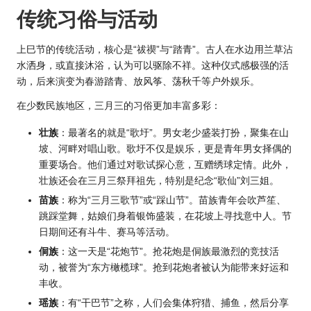
传统习俗与活动
上巳节的传统活动，核心是“祓禊”与“踏青”。古人在水边用兰草沾
水洒身，或直接沐浴，认为可以驱除不祥。这种仪式感极强的活
动，后来演变为春游踏青、放风筝、荡秋千等户外娱乐。
在少数民族地区，三月三的习俗更加丰富多彩：
壮族
：最著名的就是“歌圩”。男女老少盛装打扮，聚集在山
坡、河畔对唱山歌。歌圩不仅是娱乐，更是青年男女择偶的
重要场合。他们通过对歌试探心意，互赠绣球定情。此外，
壮族还会在三月三祭拜祖先，特别是纪念“歌仙”刘三姐。
苗族
：称为“三月三歌节”或“踩山节”。苗族青年会吹芦笙、
跳踩堂舞，姑娘们身着银饰盛装，在花坡上寻找意中人。节
日期间还有斗牛、赛马等活动。
侗族
：这一天是“花炮节”。抢花炮是侗族最激烈的竞技活
动，被誉为“东方橄榄球”。抢到花炮者被认为能带来好运和
丰收。
瑶族
：有“干巴节”之称，人们会集体狩猎、捕鱼，然后分享