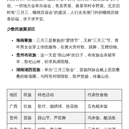
俗。一些地方会举办庙会，售卖荠菜、春菜等时令野菜。北京旧
时有“三月三，蟠桃宫庙会”的盛况，人们去东便门外的蟠桃宫烧
香祈福，求子求平安。
少数民族聚居区
海南黎族
：三月三是黎族的“爱情节”，又称“三月三”节。青
年男女会穿上传统服饰，在篝火旁对歌、跳舞，互赠信物。
贵州布依族
：这一天是“祭山神”的日子，布依族会杀猪宰
羊，祭祀山神，祈求风调雨顺。
湖南湘西苗族
：举办“三月三歌会”，苗族阿妹会戴上层层叠
叠的银项圈，与阿哥对唱情歌，歌声悠扬，传遍山谷。
地区
民族
特色活动
代表性食物
广西
壮族
歌圩、抛绣球、抢花炮
五色糯米饭
贵州
苗族
踩山节、芦笙舞
乌米饭、酸汤鱼