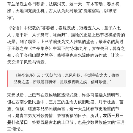
草兰汤洗去冬日积垢，祛病消灾。这一天，草木萌动，春水初
涨，天地间充满生机，古人认为此时最宜“洗濯宿垢，以求洁
净”。
《论语》中记载的“暮春者，春服既成，冠者五六人，童子六七
人，浴乎沂，风乎舞雩，咏而归”，描绘的正是上巳节祓禊踏青的
场景。到了魏晋，上巳节演变为文人雅集的盛会，最著名的莫过
于王羲之在《兰亭集序》中写下的“永和九年，岁在癸丑，暮春之
初，会于会稽山阴之兰亭，修禊事也曲水流觞吟诗作赋，让这一
天充满了风雅与诗意。
《兰亭集序》云：“天朗气清，惠风和畅。仰观宇宙之大，俯察
品类之盛，所以游目骋怀，足以极视听之娱，信可乐也。”
宋元以后，上巳节在汉族地区逐渐式微，许多习俗融入清明节。
但在西南少数民族中，三月三的生命力依旧旺盛。对于壮族、苗
族、侗族、瑶族等兄弟民族而言，这一天是比春节更隆重的节
日，是青年男女对歌传情、祭祖祈福的日子。所以，
农历三月三
是什么节日
，答案既是古老的上巳节，也是少数民族盛大的“三月
三”歌节。